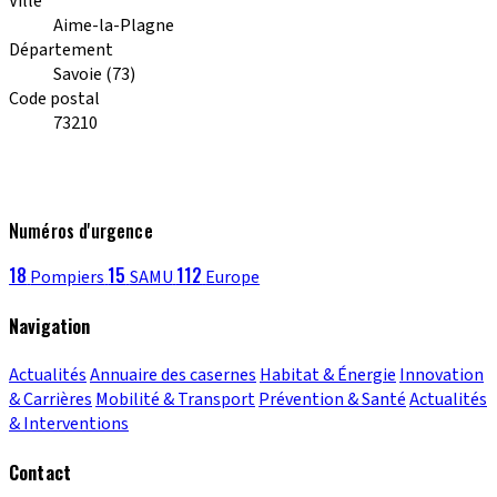
Ville
Aime-la-Plagne
Département
Savoie (73)
Code postal
73210
Numéros d'urgence
18
15
112
Pompiers
SAMU
Europe
Navigation
Actualités
Annuaire des casernes
Habitat & Énergie
Innovation
& Carrières
Mobilité & Transport
Prévention & Santé
Actualités
& Interventions
Contact