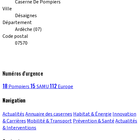
Caserne De Pompiers
Ville
Désaignes
Département
Ardèche (07)
Code postal
07570
Numéros d'urgence
18
15
112
Pompiers
SAMU
Europe
Navigation
Actualités
Annuaire des casernes
Habitat & Énergie
Innovation
& Carrières
Mobilité & Transport
Prévention & Santé
Actualités
& Interventions