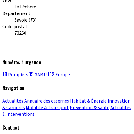
Ville
La Léchère
Département
Savoie (73)
Code postal
73260
Numéros d'urgence
18
15
112
Pompiers
SAMU
Europe
Navigation
Actualités
Annuaire des casernes
Habitat & Énergie
Innovation
& Carrières
Mobilité & Transport
Prévention & Santé
Actualités
& Interventions
Contact