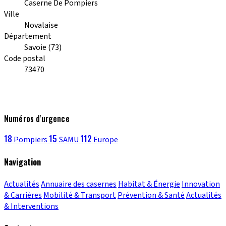
Caserne De Pompiers
Ville
Novalaise
Département
Savoie (73)
Code postal
73470
Numéros d'urgence
18
15
112
Pompiers
SAMU
Europe
Navigation
Actualités
Annuaire des casernes
Habitat & Énergie
Innovation
& Carrières
Mobilité & Transport
Prévention & Santé
Actualités
& Interventions