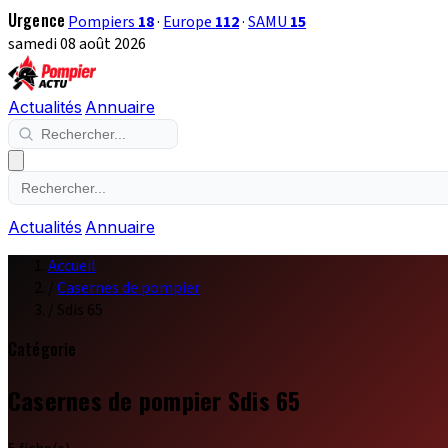
Urgence
Pompiers
18
·
Europe
112
·
SAMU
15
samedi 08 août 2026
Actualités
Annuaire
Actualités
Annuaire
Accueil
/
Casernes de pompier
/
Sdis 65
Catégorie
Casernes de pompier Sdis 65