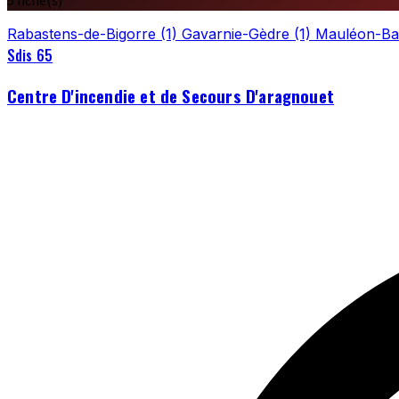
5 fiche(s)
Rabastens-de-Bigorre
(1)
Gavarnie-Gèdre
(1)
Mauléon-B
Sdis 65
Centre D'incendie et de Secours D'aragnouet