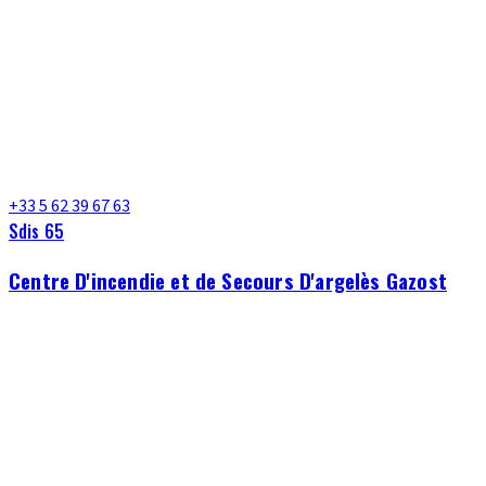
+33 5 62 39 67 63
Sdis 65
Centre D'incendie et de Secours D'argelès Gazost