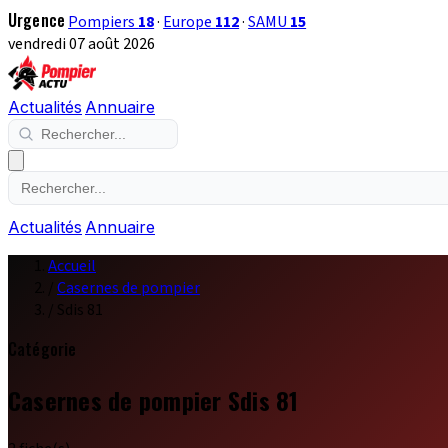
Urgence
Pompiers
18
·
Europe
112
·
SAMU
15
vendredi 07 août 2026
Actualités
Annuaire
Actualités
Annuaire
Accueil
/
Casernes de pompier
/
Sdis 81
Catégorie
Casernes de pompier Sdis 81