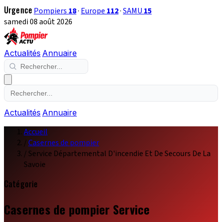
Urgence
Pompiers
18
·
Europe
112
·
SAMU
15
samedi 08 août 2026
Actualités
Annuaire
Actualités
Annuaire
Accueil
/
Casernes de pompier
/
Service Départemental D'incendie Et De Secours De La
Savoie
Catégorie
Casernes de pompier Service