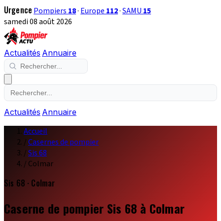
Urgence
Pompiers
18
·
Europe
112
·
SAMU
15
samedi 08 août 2026
Actualités
Annuaire
Actualités
Annuaire
Accueil
/
Casernes de pompier
/
Sis 68
/
Colmar
Sis 68 · Colmar
Caserne de pompier Sis 68 à Colmar