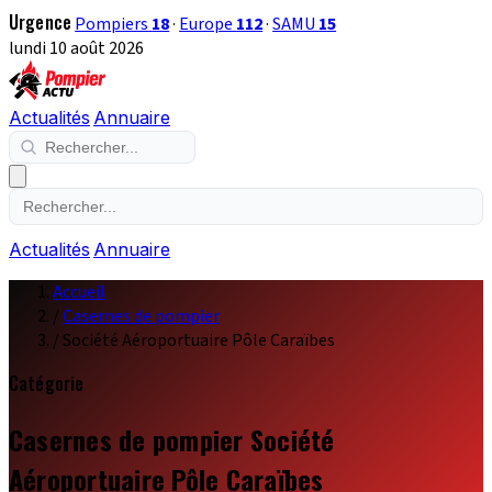
Urgence
Pompiers
18
·
Europe
112
·
SAMU
15
lundi 10 août 2026
Actualités
Annuaire
Actualités
Annuaire
Accueil
/
Casernes de pompier
/
Société Aéroportuaire Pôle Caraïbes
Catégorie
Casernes de pompier Société
Aéroportuaire Pôle Caraïbes