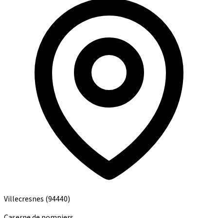
Villecresnes
(94440)
Caserne de pompiers