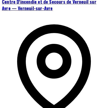
Centre D'incendie et de Secours de Verneuil sur
Avre — Verneuil-sur-Avre