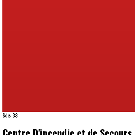
Sdis 33
Centre D'incendie et de Secours