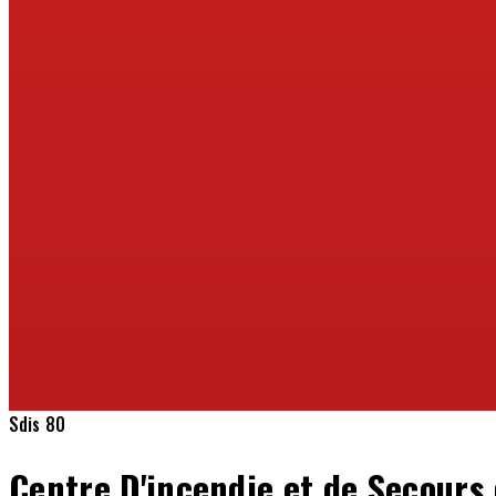
Sdis 80
Centre D'incendie et de Secours