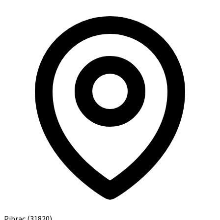
Pibrac
(31820)