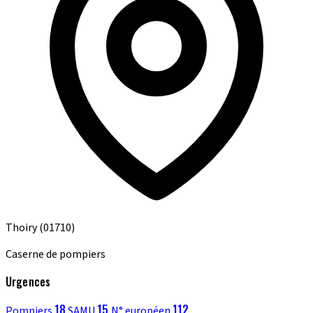
Thoiry
(01710)
Caserne de pompiers
Urgences
18
15
112
Pompiers
SAMU
N° européen