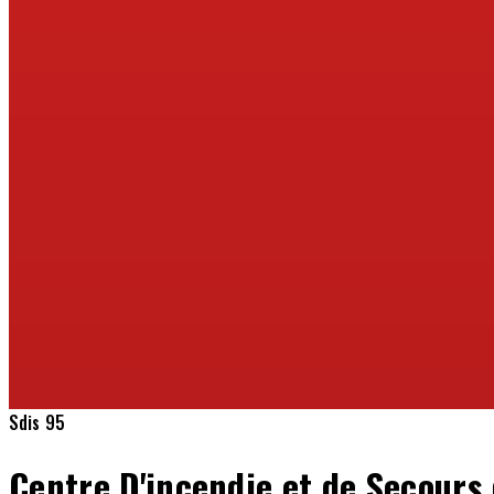
Sdis 95
Centre D'incendie et de Secou