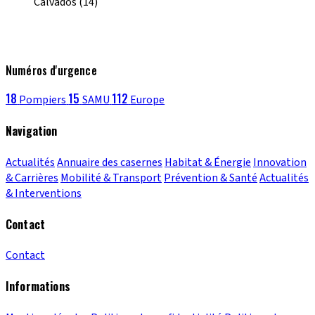
Calvados (14)
Numéros d'urgence
18
15
112
Pompiers
SAMU
Europe
Navigation
Actualités
Annuaire des casernes
Habitat & Énergie
Innovation
& Carrières
Mobilité & Transport
Prévention & Santé
Actualités
& Interventions
Contact
Contact
Informations