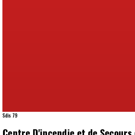
Sdis 79
Centre D'incendie et de Secour