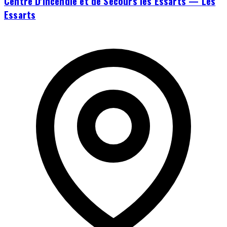
Centre D'incendie et de Secours les Essarts — Les
Essarts