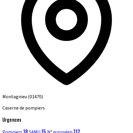
Montagnieu
(01470)
Caserne de pompiers
Urgences
18
15
112
Pompiers
SAMU
N° européen