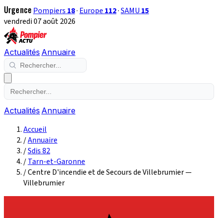
Urgence
Pompiers
18
·
Europe
112
·
SAMU
15
vendredi 07 août 2026
Actualités
Annuaire
Actualités
Annuaire
Accueil
/
Annuaire
/
Sdis 82
/
Tarn-et-Garonne
/
Centre D'incendie et de Secours de Villebrumier —
Villebrumier