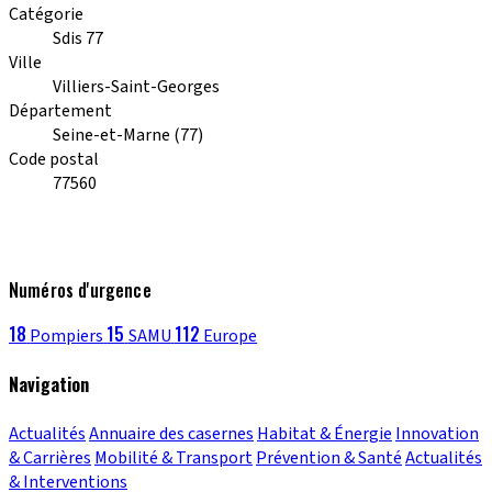
Catégorie
Sdis 77
Ville
Villiers-Saint-Georges
Département
Seine-et-Marne (77)
Code postal
77560
Numéros d'urgence
18
15
112
Pompiers
SAMU
Europe
Navigation
Actualités
Annuaire des casernes
Habitat & Énergie
Innovation
& Carrières
Mobilité & Transport
Prévention & Santé
Actualités
& Interventions