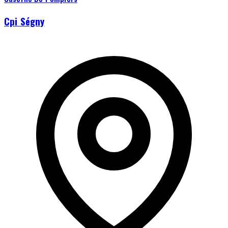
Cpi Ségny