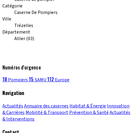
Catégorie
Caserne De Pompiers
Ville
Trézelles
Département
Allier (03)
Numéros d'urgence
18
15
112
Pompiers
SAMU
Europe
Navigation
Actualités
Annuaire des casernes
Habitat & Énergie
Innovation
& Carrières
Mobilité & Transport
Prévention & Santé
Actualités
& Interventions
Contact