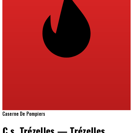
Caserne De Pompiers
C.s. Trézelles — Trézelles