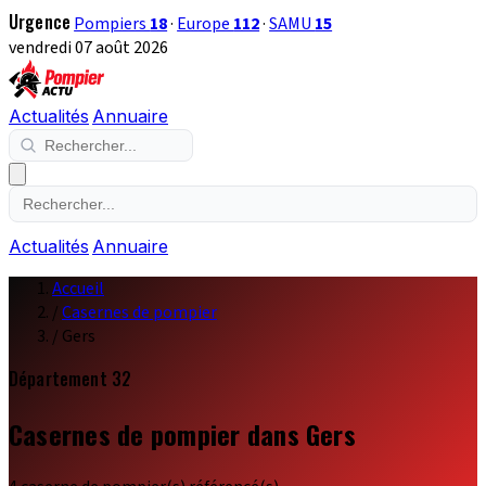
Urgence
Pompiers
18
·
Europe
112
·
SAMU
15
vendredi 07 août 2026
Actualités
Annuaire
Actualités
Annuaire
Accueil
/
Casernes de pompier
/
Gers
Département 32
Casernes de pompier dans Gers