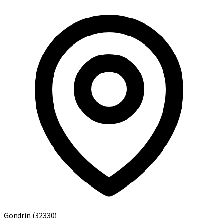
Gondrin
(32330)