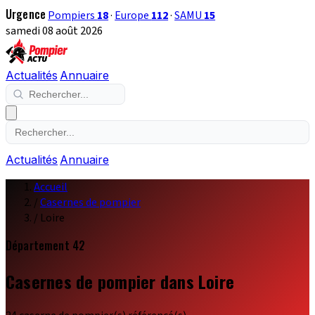
Urgence
Pompiers
18
·
Europe
112
·
SAMU
15
samedi 08 août 2026
Actualités
Annuaire
Actualités
Annuaire
Accueil
/
Casernes de pompier
/
Loire
Département 42
Casernes de pompier dans Loire