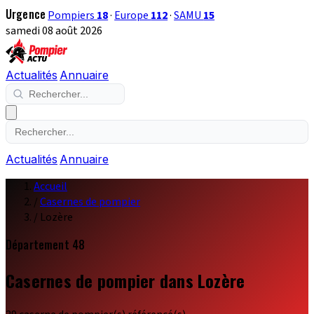
Urgence
Pompiers
18
·
Europe
112
·
SAMU
15
samedi 08 août 2026
Actualités
Annuaire
Actualités
Annuaire
Accueil
/
Casernes de pompier
/
Lozère
Département 48
Casernes de pompier dans Lozère