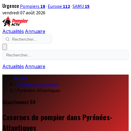
Urgence
Pompiers
18
·
Europe
112
·
SAMU
15
vendredi 07 août 2026
Actualités
Annuaire
Actualités
Annuaire
Accueil
/
Casernes de pompier
/
Pyrénées-Atlantiques
Département 64
Casernes de pompier dans Pyrénées-
Atlantiques