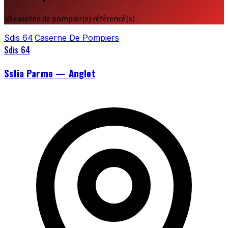
50 caserne de pompier(s) référencé(s)
Sdis 64
Caserne De Pompiers
Sdis 64
Sslia Parme — Anglet