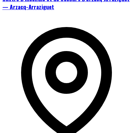
— Arzacq-Arraziguet