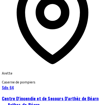
Arette
Caserne de pompiers
Sdis 64
Centre D'incendie et de Secours D'arthèz de Béarn
— Arthez-de-Béarn