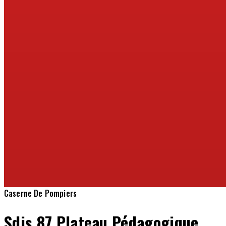
Caserne De Pompiers
Sdis 87 Plateau Pédagogique