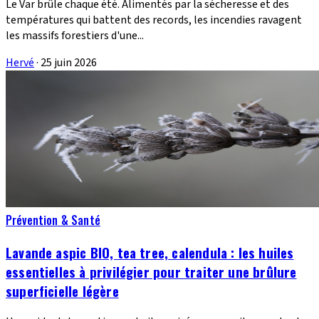
Le Var brûle chaque été. Alimentés par la sécheresse et des
températures qui battent des records, les incendies ravagent
les massifs forestiers d'une...
Hervé
·
25 juin 2026
Prévention & Santé
Lavande aspic BIO, tea tree, calendula : les huiles
essentielles à privilégier pour traiter une brûlure
superficielle légère