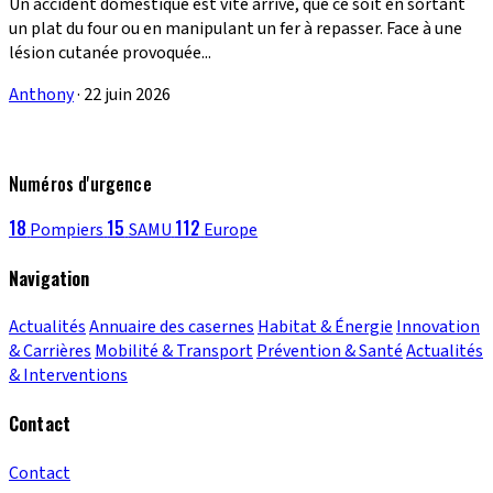
Un accident domestique est vite arrivé, que ce soit en sortant
un plat du four ou en manipulant un fer à repasser. Face à une
lésion cutanée provoquée...
Anthony
·
22 juin 2026
Numéros d'urgence
18
15
112
Pompiers
SAMU
Europe
Navigation
Actualités
Annuaire des casernes
Habitat & Énergie
Innovation
& Carrières
Mobilité & Transport
Prévention & Santé
Actualités
& Interventions
Contact
Contact