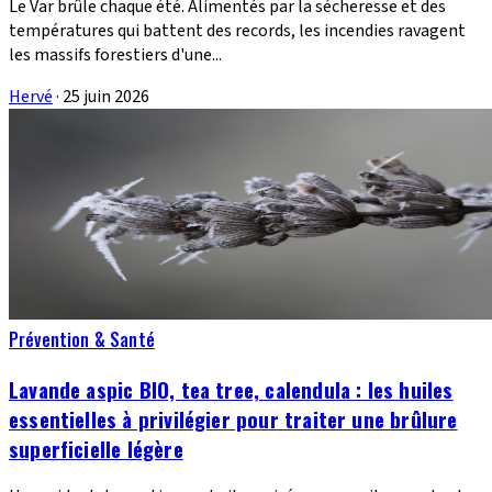
Le Var brûle chaque été. Alimentés par la sécheresse et des
températures qui battent des records, les incendies ravagent
les massifs forestiers d'une...
Hervé
·
25 juin 2026
Prévention & Santé
Lavande aspic BIO, tea tree, calendula : les huiles
essentielles à privilégier pour traiter une brûlure
superficielle légère