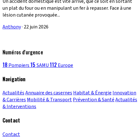
Un accident domestique est vite arrivé, que ce soit en sortant
un plat du four ou en manipulant un fer à repasser. Face à une
lésion cutanée provoquée...
Anthony
·
22 juin 2026
Numéros d'urgence
18
15
112
Pompiers
SAMU
Europe
Navigation
Actualités
Annuaire des casernes
Habitat & Énergie
Innovation
& Carrières
Mobilité & Transport
Prévention & Santé
Actualités
& Interventions
Contact
Contact