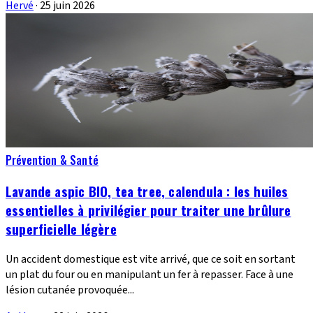
Hervé
·
25 juin 2026
Prévention & Santé
Lavande aspic BIO, tea tree, calendula : les huiles
essentielles à privilégier pour traiter une brûlure
superficielle légère
Un accident domestique est vite arrivé, que ce soit en sortant
un plat du four ou en manipulant un fer à repasser. Face à une
lésion cutanée provoquée...