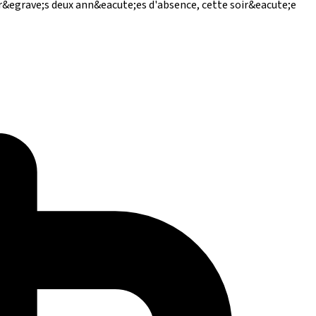
Apr&egrave;s deux ann&eacute;es d'absence, cette soir&eacute;e