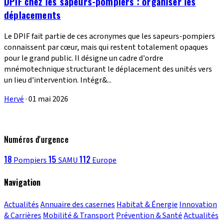
DPIF chez les sapeurs-pompiers : organiser les
déplacements
Le DPIF fait partie de ces acronymes que les sapeurs-pompiers
connaissent par cœur, mais qui restent totalement opaques
pour le grand public. Il désigne un cadre d'ordre
mnémotechnique structurant le déplacement des unités vers
un lieu d'intervention. Intégr&...
Hervé
·
01 mai 2026
Numéros d'urgence
18
15
112
Pompiers
SAMU
Europe
Navigation
Actualités
Annuaire des casernes
Habitat & Énergie
Innovation
& Carrières
Mobilité & Transport
Prévention & Santé
Actualités