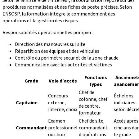
Selon le Ministère de l'Intérieur, la coordination repose sur des
procédures normalisées et des fiches de poste précises. Selon
ENSOSP, la formation intègre le commandement des
opérations et la gestion des risques.
Responsabilités opérationnelles pompier :
Direction des manœuvres sur site
Répartition des équipes et des véhicules
Contrôle du périmètre secur et de la zone chaude
Communication avec les autorités et victimes
Fonctions
Anciennet
Grade
Voie d'accès
types
avanceme
Chef de
Concours
Échelons
colonne, chef
Capitaine
externe,
indiciaires
de centre,
interne, choix
selon décre
formateur
Examen
Chef de site,
Accès après
Commandant
professionnel
commandant
cinq ans da
ou choix
d'opérations
le grade