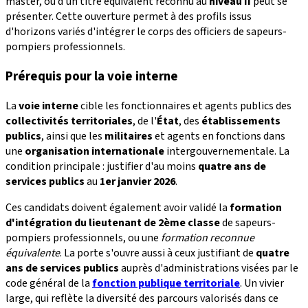
master, ou d'un titre équivalent reconnu au
niveau II
peut se
présenter. Cette ouverture permet à des profils issus
d'horizons variés d'intégrer le corps des officiers de sapeurs-
pompiers professionnels.
Prérequis pour la voie interne
La
voie interne
cible les fonctionnaires et agents publics des
collectivités territoriales
, de l'
État
, des
établissements
publics
, ainsi que les
militaires
et agents en fonctions dans
une
organisation internationale
intergouvernementale. La
condition principale : justifier d'au moins
quatre ans de
services publics
au
1er janvier 2026
.
Ces candidats doivent également avoir validé la
formation
d'intégration du lieutenant de 2ème classe
de sapeurs-
pompiers professionnels, ou une
formation reconnue
équivalente
. La porte s'ouvre aussi à ceux justifiant de
quatre
ans de services publics
auprès d'administrations visées par le
code général de la
fonction publique territoriale
. Un vivier
large, qui reflète la diversité des parcours valorisés dans ce