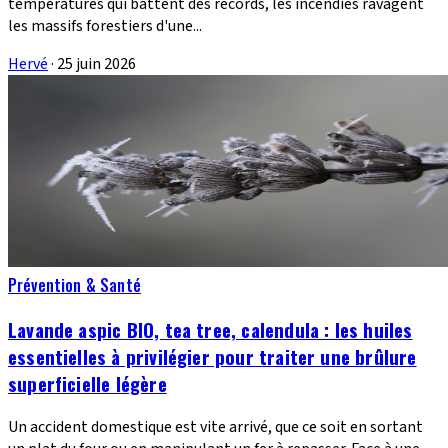
températures qui battent des records, les incendies ravagent
les massifs forestiers d'une...
Hervé
·
25 juin 2026
Prévention & Santé
Lavande aspic BIO, tea tree, calendula : les huiles
essentielles à privilégier pour traiter une brûlure
superficielle légère
Un accident domestique est vite arrivé, que ce soit en sortant