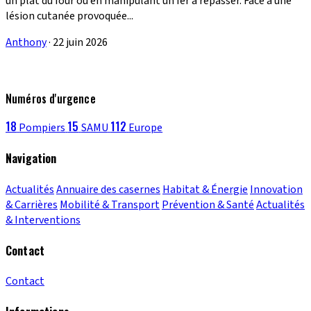
un plat du four ou en manipulant un fer à repasser. Face à une
lésion cutanée provoquée...
Anthony
·
22 juin 2026
Numéros d'urgence
18
15
112
Pompiers
SAMU
Europe
Navigation
Actualités
Annuaire des casernes
Habitat & Énergie
Innovation
& Carrières
Mobilité & Transport
Prévention & Santé
Actualités
& Interventions
Contact
Contact