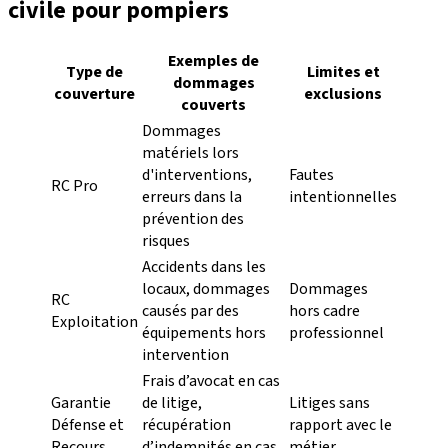
civile pour pompiers
Exemples de
Type de
Limites et
dommages
couverture
exclusions
couverts
Dommages
matériels lors
d'interventions,
Fautes
RC Pro
erreurs dans la
intentionnelles
prévention des
risques
Accidents dans les
locaux, dommages
Dommages
RC
causés par des
hors cadre
Exploitation
équipements hors
professionnel
intervention
Frais d’avocat en cas
Garantie
de litige,
Litiges sans
Défense et
récupération
rapport avec le
Recours
d’indemnités en cas
métier