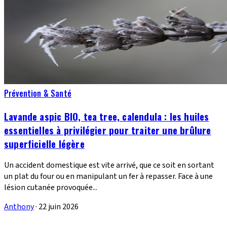
Prévention & Santé
Lavande aspic BIO, tea tree, calendula : les huiles
essentielles à privilégier pour traiter une brûlure
superficielle légère
Un accident domestique est vite arrivé, que ce soit en sortant
un plat du four ou en manipulant un fer à repasser. Face à une
lésion cutanée provoquée...
Anthony
·
22 juin 2026