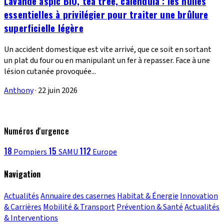
Lavande aspic BIO, tea tree, calendula : les huiles
essentielles à privilégier pour traiter une brûlure
superficielle légère
Un accident domestique est vite arrivé, que ce soit en sortant
un plat du four ou en manipulant un fer à repasser. Face à une
lésion cutanée provoquée...
Anthony
·
22 juin 2026
Numéros d'urgence
18
15
112
Pompiers
SAMU
Europe
Navigation
Actualités
Annuaire des casernes
Habitat & Énergie
Innovation
& Carrières
Mobilité & Transport
Prévention & Santé
Actualités
& Interventions