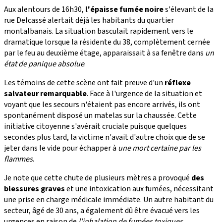
Aux alentours de 16h30,
l'épaisse fumée noire
s'élevant de la
rue Delcassé alertait déjà les habitants du quartier
montalbanais. La situation basculait rapidement vers le
dramatique lorsque la résidente du 38, complètement cernée
par le feu au deuxième étage, apparaissait à sa fenêtre dans
un
état de panique absolue
.
Les témoins de cette scène ont fait preuve d'un
réflexe
salvateur remarquable
. Face à l'urgence de la situation et
voyant que les secours n'étaient pas encore arrivés, ils ont
spontanément disposé un matelas sur la chaussée. Cette
initiative citoyenne s'avérait cruciale puisque quelques
secondes plus tard, la victime n'avait d'autre choix que de se
jeter dans le vide pour échapper à
une mort certaine par les
flammes
.
Je note que cette chute de plusieurs mètres a provoqué
des
blessures graves
et une intoxication aux fumées, nécessitant
une prise en charge médicale immédiate. Un autre habitant du
secteur, âgé de 30 ans, a également dû être évacué vers les
urgences en raison de
l'inhalation de fumées toxiques
.