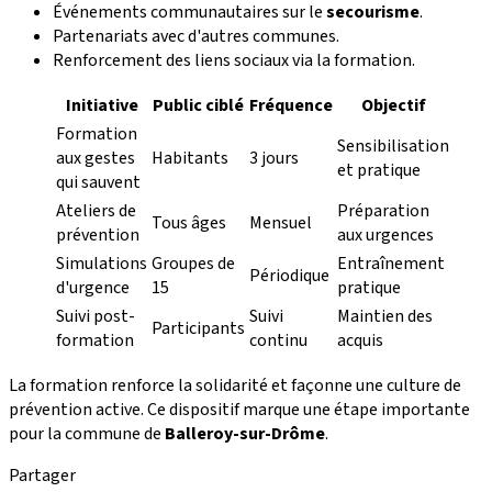
Événements communautaires sur le
secourisme
.
Partenariats avec d'autres communes.
Renforcement des liens sociaux via la formation.
Initiative
Public ciblé
Fréquence
Objectif
Formation
Sensibilisation
aux gestes
Habitants
3 jours
et pratique
qui sauvent
Ateliers de
Préparation
Tous âges
Mensuel
prévention
aux urgences
Simulations
Groupes de
Entraînement
Périodique
d'urgence
15
pratique
Suivi post-
Suivi
Maintien des
Participants
formation
continu
acquis
La formation renforce la solidarité et façonne une culture de
prévention active. Ce dispositif marque une étape importante
pour la commune de
Balleroy-sur-Drôme
.
Partager