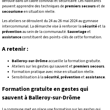
déroule dans un cadre convivial et sécuritaire. Les habitants
peuvent apprendre des techniques de
premiers secours
et de
secourisme
en situation réelle.
Les ateliers se déroulent du 24 au 26 mai 2024 au gymnase
intercommunal. La démarche vise à renforcer la
sécurité
et la
prévention
au sein de la communauté.
Sauvetage
et
assistance
constituent des points-clés de cette formation.
A retenir :
Balleroy-sur-Drôme
accueille la formation gratuite.
Ateliers sur les gestes qui sauvent et
premiers secours
.
Formation pratique avec mise en situation réelle.
Sensibilisation à la
sécurité
,
prévention
et
assistance
.
Formation gratuite en gestes qui
sauvent à Balleroy-sur-Drôme
La commune met en place une formation sur les gestes qui