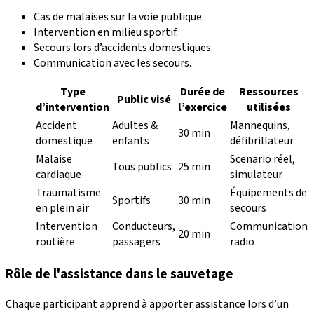
Cas de malaises sur la voie publique.
Intervention en milieu sportif.
Secours lors d’accidents domestiques.
Communication avec les secours.
Type
Durée de
Ressources
Public visé
d’intervention
l’exercice
utilisées
Accident
Adultes &
Mannequins,
30 min
domestique
enfants
défibrillateur
Malaise
Scenario réel,
Tous publics
25 min
cardiaque
simulateur
Traumatisme
Équipements de
Sportifs
30 min
en plein air
secours
Intervention
Conducteurs,
Communication
20 min
routière
passagers
radio
Rôle de l'assistance dans le sauvetage
Chaque participant apprend à apporter assistance lors d’un