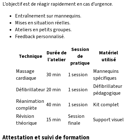
L’objectif est de réagir rapidement en cas d’urgence.
Entraînement sur mannequins.
Mises en situation réelles.
Ateliers en petits groupes.
Feedback personnalisé.
Session
Durée de
Matériel
Technique
de
l’atelier
utilisé
pratique
Massage
Mannequins
30 min
1 session
cardiaque
spécifiques
Défibrillateur
Défibrillateur
20 min
1 session
pédagogique
Réanimation
40 min
1 session
Kit complet
complète
Révision
Session
15 min
Support visuel
théorique
finale
Attestation et suivi de formation