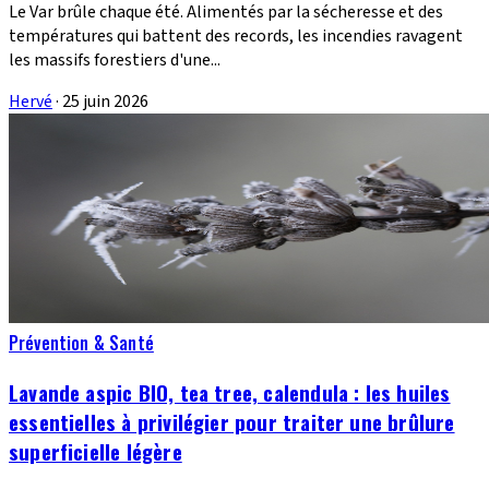
Le Var brûle chaque été. Alimentés par la sécheresse et des
températures qui battent des records, les incendies ravagent
les massifs forestiers d'une...
Hervé
·
25 juin 2026
Prévention & Santé
Lavande aspic BIO, tea tree, calendula : les huiles
essentielles à privilégier pour traiter une brûlure
superficielle légère