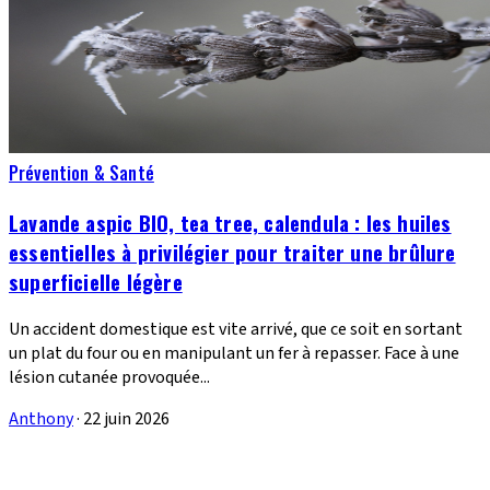
Prévention & Santé
Lavande aspic BIO, tea tree, calendula : les huiles
essentielles à privilégier pour traiter une brûlure
superficielle légère
Un accident domestique est vite arrivé, que ce soit en sortant
un plat du four ou en manipulant un fer à repasser. Face à une
lésion cutanée provoquée...
Anthony
·
22 juin 2026