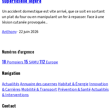
superficielle légère
Un accident domestique est vite arrivé, que ce soit en sortant
un plat du four ou en manipulant un fer à repasser. Face à une
lésion cutanée provoquée...
Anthony
·
22 juin 2026
Numéros d'urgence
18
15
112
Pompiers
SAMU
Europe
Navigation
Actualités
Annuaire des casernes
Habitat & Énergie
Innovation
& Carrières
Mobilité & Transport
Prévention & Santé
Actualités
& Interventions
Contact