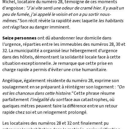
Michel, locataire du numéro 28, témoigne de ces moments
d'angoisse :
"J'ai vite senti une odeur de cramé hier. Il y avait un
peu de fumée, j'ai appelé le voisin et on a pu sortir nous-
mêmes."
Son récit révèle la rapidité avec laquelle
les habitants
ont réagi
face au danger imminent.
Seize personnes
ont dû abandonner leur domicile dans
l'urgence, réparties entre les immeubles des numéros 28, 30 et
32. La municipalité a organisé leur hébergement d'urgence
dans des hôtels, démontrant la solidarité locale face à cette
situation exceptionnelle. Je remarque que cette prise en
charge rapide a permis d'éviter une crise humanitaire.
Angélique, également résidente du numéro 28, exprime son
soulagement en se préparant à réintégrer son logement :
"On
est les chanceux dans cette histoire."
Cette phrase résume
parfaitement
l'inégalité du sort
face aux catastrophes, où
quelques mètres peuvent faire la différence entre un retour
rapide chez soi et un relogement prolongé.
Les locataires des numéros 28 et 32 ont finalement pu