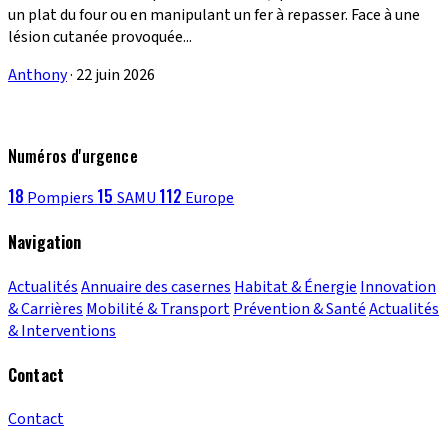
un plat du four ou en manipulant un fer à repasser. Face à une
lésion cutanée provoquée...
Anthony
·
22 juin 2026
Numéros d'urgence
18
15
112
Pompiers
SAMU
Europe
Navigation
Actualités
Annuaire des casernes
Habitat & Énergie
Innovation
& Carrières
Mobilité & Transport
Prévention & Santé
Actualités
& Interventions
Contact
Contact