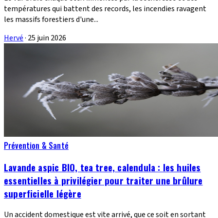
températures qui battent des records, les incendies ravagent
les massifs forestiers d'une...
Hervé
·
25 juin 2026
Prévention & Santé
Lavande aspic BIO, tea tree, calendula : les huiles
essentielles à privilégier pour traiter une brûlure
superficielle légère
Un accident domestique est vite arrivé, que ce soit en sortant