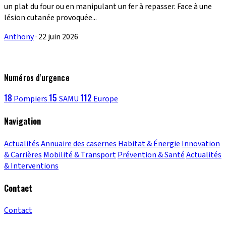
un plat du four ou en manipulant un fer à repasser. Face à une
lésion cutanée provoquée...
Anthony
·
22 juin 2026
Numéros d'urgence
18
15
112
Pompiers
SAMU
Europe
Navigation
Actualités
Annuaire des casernes
Habitat & Énergie
Innovation
& Carrières
Mobilité & Transport
Prévention & Santé
Actualités
& Interventions
Contact
Contact