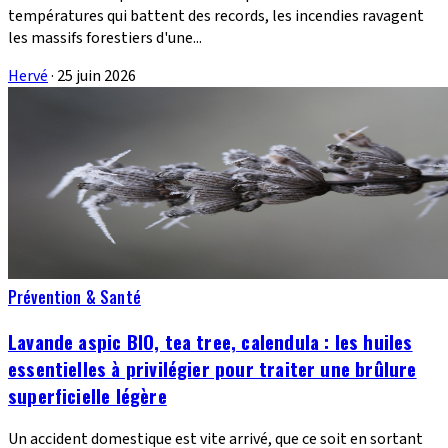
températures qui battent des records, les incendies ravagent
les massifs forestiers d'une...
Hervé
·
25 juin 2026
Prévention & Santé
Lavande aspic BIO, tea tree, calendula : les huiles
essentielles à privilégier pour traiter une brûlure
superficielle légère
Un accident domestique est vite arrivé, que ce soit en sortant