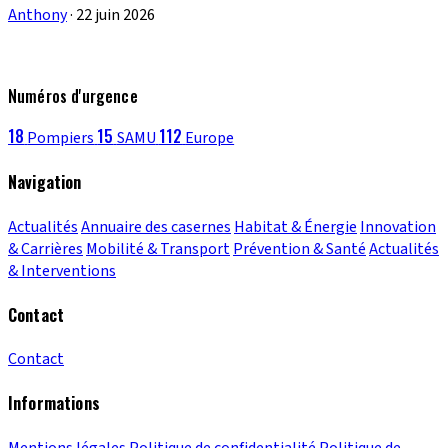
Anthony
·
22 juin 2026
Numéros d'urgence
18
15
112
Pompiers
SAMU
Europe
Navigation
Actualités
Annuaire des casernes
Habitat & Énergie
Innovation
& Carrières
Mobilité & Transport
Prévention & Santé
Actualités
& Interventions
Contact
Contact
Informations
Mentions légales
Politique de confidentialité
Politique de