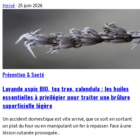
Hervé
·
25 juin 2026
Prévention & Santé
Lavande aspic BIO, tea tree, calendula : les huiles
essentielles à privilégier pour traiter une brûlure
superficielle légère
Un accident domestique est vite arrivé, que ce soit en sortant
un plat du four ou en manipulant un fer à repasser. Face à une
lésion cutanée provoquée...