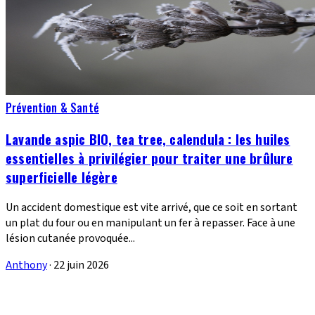
Prévention & Santé
Lavande aspic BIO, tea tree, calendula : les huiles
essentielles à privilégier pour traiter une brûlure
superficielle légère
Un accident domestique est vite arrivé, que ce soit en sortant
un plat du four ou en manipulant un fer à repasser. Face à une
lésion cutanée provoquée...
Anthony
·
22 juin 2026