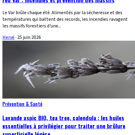
Le Var brûle chaque été. Alimentés par la sécheresse et des
températures qui battent des records, les incendies ravagent
les massifs forestiers d'une...
Hervé
·
25 juin 2026
Prévention & Santé
Lavande aspic BIO, tea tree, calendula : les huiles
essentielles à privilégier pour traiter une brûlure
superficielle légère